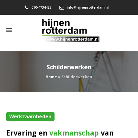
010-4734483
info@hijnenrotterdam.nl
Schilderwerken
Home
»
Schilderwerken
Werkzaamheden
Ervaring en
vakmanschap
van