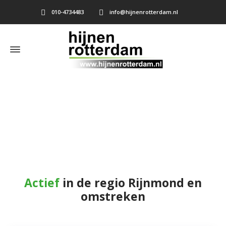
010-4734483
info@hijnenrotterdam.nl
Rot kozijn repareren Rhoon
Home
»
Rot kozijn repareren Rhoon
Actief
in de regio Rijnmond en
omstreken