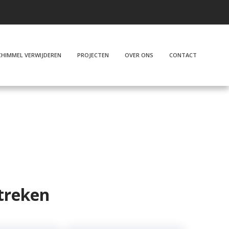
CHIMMEL VERWIJDEREN
PROJECTEN
OVER ONS
CONTACT
Home
»
Rot kozijn repareren Barendrecht
treken