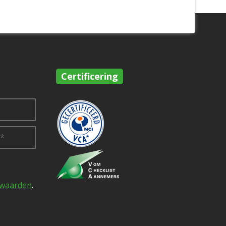
Certificering
rwaarden
.