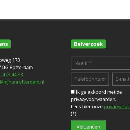
ens
Belverzoek
toweg 173
7 BG Rotterdam
- 473 44 83
@hijnenrotterdam.nl
Ik ga akkoord met de
privacyvoorwaarden.
Lees hier onze
privacyvoo
(*)