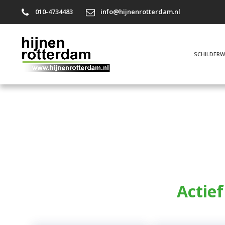
010-4734483
info@hijnenrotterdam.nl
SCHILDERW
Rot kozijn repareren Barendrech
Actief