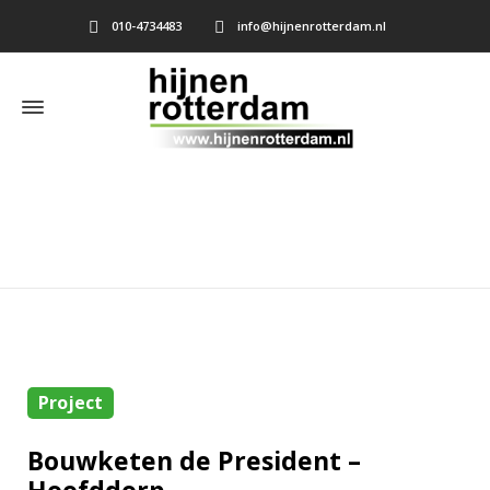
010-4734483
info@hijnenrotterdam.nl
Home
»
Bouwketen de President – Hoofddorp
Project
Bouwketen de President –