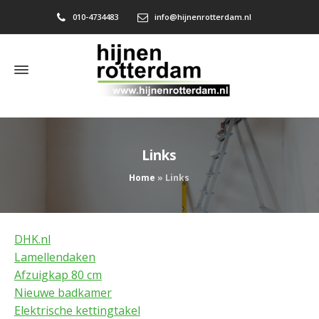
010-4734483
info@hijnenrotterdam.nl
Links
Home
»
Links
DHK.nl
Lamellendaken
Afzuigkap 80 cm
Nieuwe badkamer
Elektrische kettingtakel