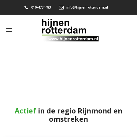
010-4734483
info@hijnenrotterdam.nl
Houtrotreparatie Rhoon
Home
»
Houtrotreparatie Rhoon
Actief
in de regio Rijnmond en
omstreken