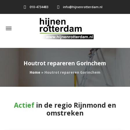
010-4734483
info@hijnenrotterdam.nl
Houtrot repareren Gorinchem
Home
»
Houtrot repareren Gorinchem
Actief
in de regio Rijnmond en
omstreken